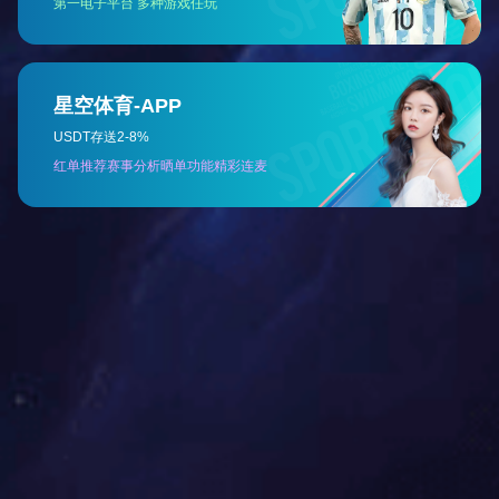
关于我们
公司简介