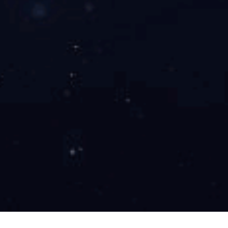
乐鱼在线登录最新官网_乐鱼leyu(中国)
咨询热线
021-59154950